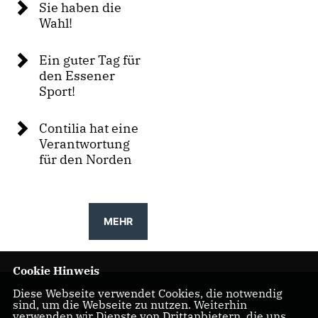
Sie haben die
Wahl!
Ein guter Tag für
den Essener
Sport!
Contilia hat eine
Verantwortung
für den Norden
MEHR
Cookie Hinweis
Diese Webseite verwendet Cookies, die notwendig
für ein starkes
sind, um die Webseite zu nutzen. Weiterhin
Rüttenscheid und
verwenden wir Dienste von Drittanbietern, die uns