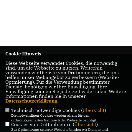
Cookie Hinweis
Diese Webseite verwendet Cookies, die notwendig
für ein starkes
sind, um die Webseite zu nutzen. Weiterhin
Rüttenscheid und
verwenden wir Dienste von Drittanbietern, die uns
helfen, unser Webangebot zu verbessern (Website-
Essen
Optmierung). Für die Verwendung bestimmter
Dienste, benötigen wir Ihre Einwilligung. Ihre
Einwilligung können Sie jederzeit widerrufen. Weitere
Informationen finden Sie in unserer
Datenschutzerklärung
.
IMPRESSUM
DATENSCHUTZ
KONTAKT
Technisch notwendige Cookies (
Übersicht
)
Die notwendigen Cookies werden allein für den
ordnungsgemäßen Gebrauch der Webseite benötigt.
Cookies von Drittanbietern (
Übersicht
)
@2026 CDU Essen;
Zur Optimierung unserer Webseite binden wir Dienste und