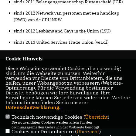
sinds 2011 Belangengemeenschap Rüttenscheid (IGR)
sinds 2012 Netwerk van personen met een handicap
(PWD) van de CDU NRW
sinds 2012 Lesbians and Gays in the Union (LSU)
sinds 2013 United Services Trade Union (ver.di)
Cookie Hinweis
Diese Webseite verwendet Cookies, die notwendig
für ein starkes
sind, um die Webseite zu nutzen. Weiterhin
Rüttenscheid und
verwenden wir Dienste von Drittanbietern, die uns
helfen, unser Webangebot zu verbessern (Website-
Essen
Optmierung). Für die Verwendung bestimmter
Dienste, benötigen wir Ihre Einwilligung. Ihre
Einwilligung können Sie jederzeit widerrufen. Weitere
Informationen finden Sie in unserer
Datenschutzerklärung
.
IMPRESSUM
DATENSCHUTZ
KONTAKT
Technisch notwendige Cookies (
Übersicht
)
Die notwendigen Cookies werden allein für den
ordnungsgemäßen Gebrauch der Webseite benötigt.
Cookies von Drittanbietern (
Übersicht
)
@2026 CDU Essen;