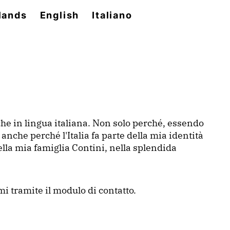
lands
English
Italiano
e in lingua italiana. Non solo perché, essendo
che perché l'Italia fa parte della mia identità
ella mia famiglia Contini, nella splendida
i tramite il modulo di contatto.