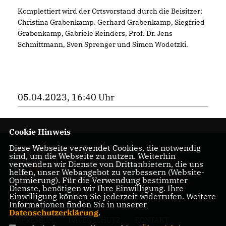
Komplettiert wird der Ortsvorstand durch die Beisitzer:
Christina Grabenkamp. Gerhard Grabenkamp, Siegfried
Grabenkamp, Gabriele Reinders, Prof. Dr. Jens
Schmittmann, Sven Sprenger und Simon Wodetzki.
05.04.2023, 16:40 Uhr
Cookie Hinweis
Diese Webseite verwendet Cookies, die notwendig
für ein starkes
sind, um die Webseite zu nutzen. Weiterhin
Rüttenscheid und
verwenden wir Dienste von Drittanbietern, die uns
helfen, unser Webangebot zu verbessern (Website-
Essen
Optmierung). Für die Verwendung bestimmter
Dienste, benötigen wir Ihre Einwilligung. Ihre
Einwilligung können Sie jederzeit widerrufen. Weitere
Informationen finden Sie in unserer
Datenschutzerklärung
.
IMPRESSUM
DATENSCHUTZ
KONTAKT