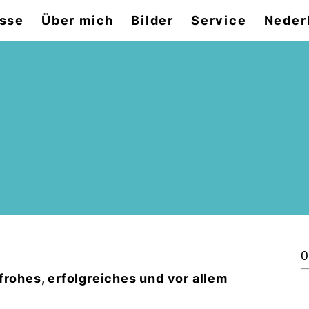
sse
Über mich
Bilder
Service
Neder
0
frohes, erfolgreiches und vor allem