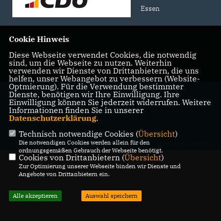
Essen
Cookie Hinweis
Diese Webseite verwendet Cookies, die notwendig
IMPRESSUM
DATENSCHUTZ
KONTAKT
sind, um die Webseite zu nutzen. Weiterhin
verwenden wir Dienste von Drittanbietern, die uns
helfen, unser Webangebot zu verbessern (Website-
Optmierung). Für die Verwendung bestimmter
@2026 CDU Essen;
Dienste, benötigen wir Ihre Einwilligung. Ihre
Kreisgeschäftsstelle - Benjamin
Einwilligung können Sie jederzeit widerrufen. Weitere
Informationen finden Sie in unserer
Daniel Thomas
Datenschutzerklärung
.
Alle Rechte vorbehalten.
Technisch notwendige Cookies (
Übersicht
)
Die notwendigen Cookies werden allein für den
REALISATION: SHARKNESS MEDIA GMBH & CO. KG
ordnungsgemäßen Gebrauch der Webseite benötigt.
Cookies von Drittanbietern (
Übersicht
)
Zur Optimierung unserer Webseite binden wir Dienste und
Angebote von Drittanbietern ein.
Alle akzeptieren
Auswahl speichern