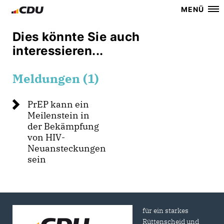
MENÜ
Dies könnte Sie auch
interessieren...
Meldungen (1)
PrEP kann ein
Meilenstein in
der Bekämpfung
von HIV-
Neuansteckungen
sein
für ein starkes
Rüttenscheid und