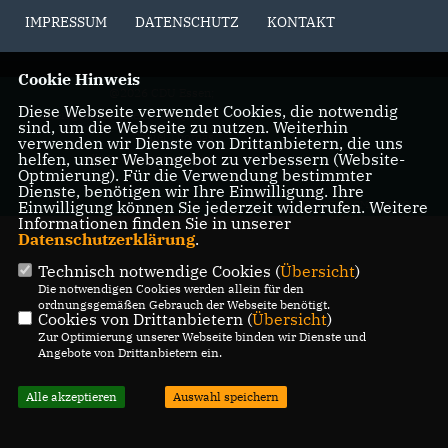
IMPRESSUM
DATENSCHUTZ
KONTAKT
Cookie Hinweis
@2026 CDU Essen;
Diese Webseite verwendet Cookies, die notwendig
Kreisgeschäftsstelle - Benjamin
sind, um die Webseite zu nutzen. Weiterhin
Daniel Thomas
verwenden wir Dienste von Drittanbietern, die uns
helfen, unser Webangebot zu verbessern (Website-
Alle Rechte vorbehalten.
Optmierung). Für die Verwendung bestimmter
Dienste, benötigen wir Ihre Einwilligung. Ihre
Einwilligung können Sie jederzeit widerrufen. Weitere
REALISATION: SHARKNESS MEDIA GMBH & CO. KG
Informationen finden Sie in unserer
Datenschutzerklärung
.
Technisch notwendige Cookies (
Übersicht
)
Die notwendigen Cookies werden allein für den
ordnungsgemäßen Gebrauch der Webseite benötigt.
Cookies von Drittanbietern (
Übersicht
)
Zur Optimierung unserer Webseite binden wir Dienste und
Angebote von Drittanbietern ein.
Alle akzeptieren
Auswahl speichern